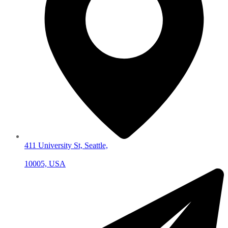
411 University St, Seattle,
10005, USA