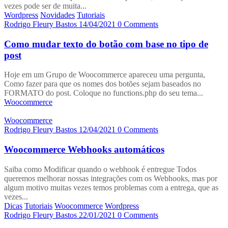
vezes pode ser de muita...
Wordpress
Novidades
Tutoriais
Rodrigo Fleury Bastos
14/04/2021
0 Comments
Como mudar texto do botão com base no tipo de
post
Hoje em um Grupo de Woocommerce apareceu uma pergunta,
Como fazer para que os nomes dos botões sejam baseados no
FORMATO do post. Coloque no functions.php do seu tema...
Woocommerce
Woocommerce
Rodrigo Fleury Bastos
12/04/2021
0 Comments
Woocommerce Webhooks automáticos
Saiba como Modificar quando o webhook é entregue Todos
queremos melhorar nossas integrações com os Webhooks, mas por
algum motivo muitas vezes temos problemas com a entrega, que as
vezes...
Dicas
Tutoriais
Woocommerce
Wordpress
Rodrigo Fleury Bastos
22/01/2021
0 Comments