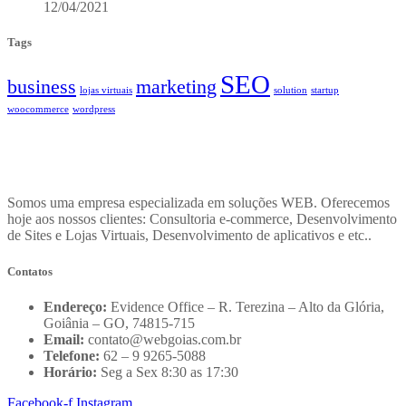
12/04/2021
Tags
SEO
business
marketing
lojas virtuais
solution
startup
woocommerce
wordpress
Somos uma empresa especializada em soluções WEB. Oferecemos
hoje aos nossos clientes: Consultoria e-commerce, Desenvolvimento
de Sites e Lojas Virtuais, Desenvolvimento de aplicativos e etc..
Contatos
Endereço:
Evidence Office – R. Terezina – Alto da Glória,
Goiânia – GO, 74815-715
Email:
contato@webgoias.com.br
Telefone:
62 – 9 9265-5088
Horário:
Seg a Sex 8:30 as 17:30
Facebook-f
Instagram